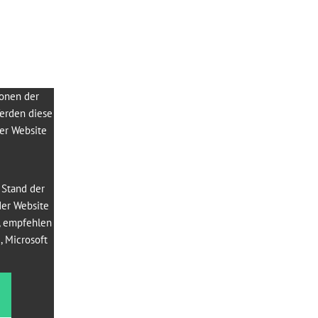
ionen der
Werden diese
der Website
 Stand der
der Website
, empfehlen
, Microsoft