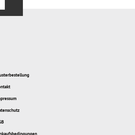
sterbestellung
ntakt
mpressum
atenschutz
GB
inkaufsbedingungen