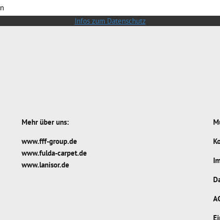
rn
Infos zum Datenschutz
Mehr über uns:
Mu
www.fff-group.de
Ko
www.fulda-carpet.de
I
www.lanisor.de
D
A
E