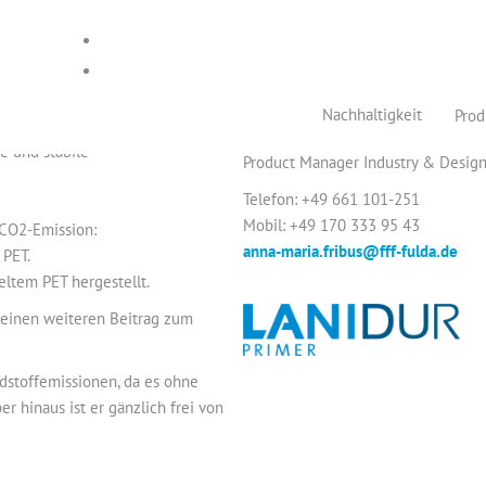
l-
Kontaktdaten für mehr Information
Nachhaltigkeit
Prod
ende Primer-Flüssigkeit und
Anna-Maria Fribus
te und stabile
Product Manager Industry & Desig
Telefon: +49 661 101-251
Mobil: +49 170 333 95 43
 CO2-Emission:
anna-maria.fribus@fff-fulda.de
 PET.
tem PET hergestellt.
t einen weiteren Beitrag zum
stoffemissionen, da es ohne
r hinaus ist er gänzlich frei von