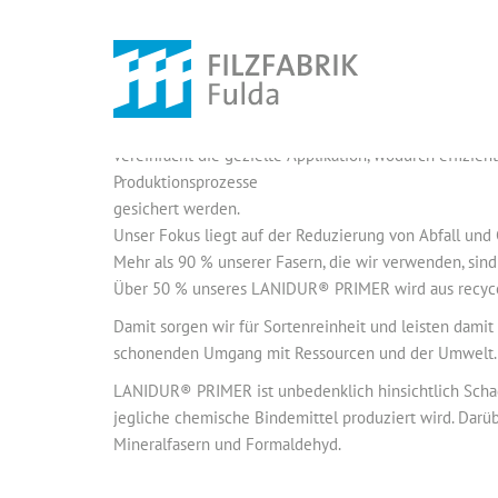
LANIDUR® PRIMER wurde mit namenhaften Automobi
herstellern entwickelt, dosiert optimal die zu auftrag
vereinfacht die gezielte Applikation, wodurch effizien
Produktionsprozesse
gesichert werden.
Unser Fokus liegt auf der Reduzierung von Abfall und
Mehr als 90 % unserer Fasern, die wir verwenden, sind
Über 50 % unseres LANIDUR® PRIMER wird aus recycel
Damit sorgen wir für Sortenreinheit und leisten dami
schonenden Umgang mit Ressourcen und der Umwelt.
LANIDUR® PRIMER ist unbedenklich hinsichtlich Schad
jegliche chemische Bindemittel produziert wird. Darübe
Mineralfasern und Formaldehyd.