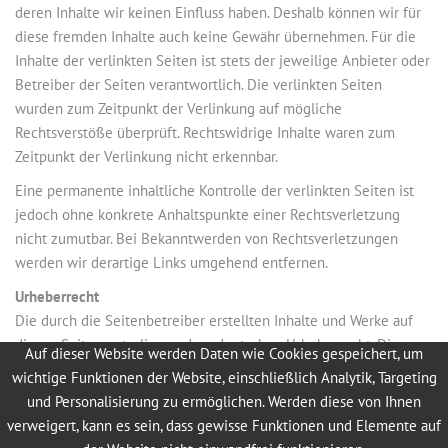
deren Inhalte wir keinen Einfluss haben. Deshalb können wir für
diese fremden Inhalte auch keine Gewähr übernehmen. Für die
Inhalte der verlinkten Seiten ist stets der jeweilige Anbieter oder
Betreiber der Seiten verantwortlich. Die verlinkten Seiten
wurden zum Zeitpunkt der Verlinkung auf mögliche
Rechtsverstöße überprüft. Rechtswidrige Inhalte waren zum
Zeitpunkt der Verlinkung nicht erkennbar.
Eine permanente inhaltliche Kontrolle der verlinkten Seiten ist
jedoch ohne konkrete Anhaltspunkte einer Rechtsverletzung
nicht zumutbar. Bei Bekanntwerden von Rechtsverletzungen
werden wir derartige Links umgehend entfernen.
Urheberrecht
Die durch die Seitenbetreiber erstellten Inhalte und Werke auf
diesen Seiten unterliegen dem deutschen Urheberrecht. Die
Auf dieser Website werden Daten wie Cookies gespeichert, um
Vervielfältigung, Bearbeitung, Verbreitung und jede Art der
wichtige Funktionen der Website, einschließlich Analytik, Targeting
Verwertung außerhalb der Grenzen des Urheberrechtes bedürfen
und Personalisierung zu ermöglichen. Werden diese von Ihnen
der schriftlichen Zustimmung des jeweiligen Autors bzw.
verweigert, kann es sein, dass gewisse Funktionen und Elemente auf
Erstellers. Downloads und Kopien dieser Seite sind nur für den