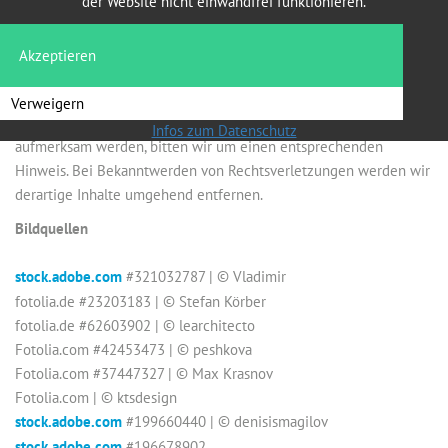
der Website nicht einwandfrei funktionieren.
privaten, nicht kommerziellen Gebrauch gestattet.
Soweit die Inhalte auf dieser Seite nicht vom Betreiber erstellt
Akzeptieren
wurden, werden die Urheberrechte Dritter beachtet.
Insbesondere werden Inhalte Dritter als solche gekennzeichnet.
Verweigern
Sollten Sie trotzdem auf eine Urheberrechtsverletzung
Infos zum Datenschutz
aufmerksam werden, bitten wir um einen entsprechenden
Hinweis. Bei Bekanntwerden von Rechtsverletzungen werden wir
derartige Inhalte umgehend entfernen.
Bildquellen
stock.adobe.com
#
321032787 | ©
Vladimir
fotolia.de #
23203183
| ©
Stefan Körber
fotolia.de #62603902
| ©
learchitecto
Fotolia.com #
42453473
| © peshkova
Fotolia.com #
37447327
|
© Max Krasnov
Fotolia.com
|
© ktsdesign
stock.adobe.com
#199660440
| ©
denisismagilov
stock.adobe.com
#
196678902