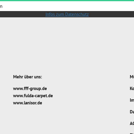
rn
Infos zum Datenschutz
Mehr über uns:
Mu
www.fff-group.de
Ko
www.fulda-carpet.de
I
www.lanisor.de
D
A