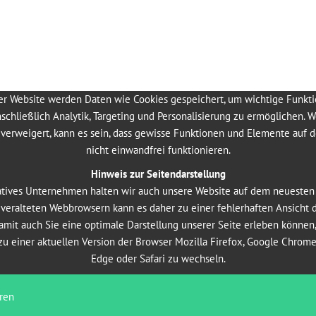
er Website werden Daten wie Cookies gespeichert, um wichtige Funkt
iger
nschließlich Analytik, Targeting und Personalisierung zu ermöglichen. 
verweigert, kann es sein, dass gewisse Funktionen und Elemente auf 
nicht einwandfrei funktionieren.
igen Bewerbungsunterlagen incl. Ihrer Einkommensvorstellungen vorzug
urter Straße 62, 36043 Fulda.
Hinweis zur Seitendarstellung
atives Unternehmen halten wir auch unsere Website auf dem neuesten
n veralteten Webbrowsern kann es daher zu einer fehlerhaften Ansicht 
mit auch Sie eine optimale Darstellung unserer Seite erleben können
zu einer aktuellen Version der Browser Mozilla Firefox, Google Chrome
Edge oder Safari zu wechseln.
ren