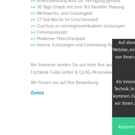
Arbeitskleidung wird zur Verfügung gestellt
30 Tage Urlaub mit zum Teil flexibler Planung
Weihnachts- und Urlaubsgeld
37-Std.-Woche im Schichtmodell
Zuschuss zu vermögenswirksamen Leistungen
Firmenparkplatz
Moderner Maschinenpark
Auf dies
Interne Schulungen und Fortbildung für Quereinste
Website, ei
von Ihnen 
Bei Interesse senden Sie uns bitte Ihre aussagekräft
Filzfabrik Fulda GmbH & Co KG, Personalwesen, Frankf
Als innov
Wir freuen uns auf Ihre Bewerbung.
Technik. I
Zurück
kommen. Da
wir Ihnen 
Akzeptie