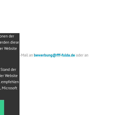
ionen der
Werden diese
der Website
sweise per E-Mail an
bewerbung@fff-fulda.de
oder an
 Stand der
der Website
, empfehlen
, Microsoft