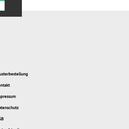
sterbestellung
ntakt
mpressum
atenschutz
GB